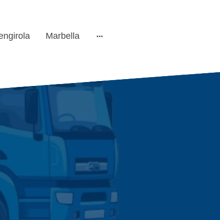
engirola
Marbella
s