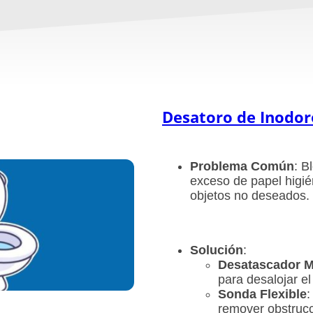
Desatoro de Inodo
Problema Común
: B
exceso de papel higié
objetos no deseados.
Solución
:
Desatascador 
para desalojar el
Sonda Flexible
:
remover obstruc