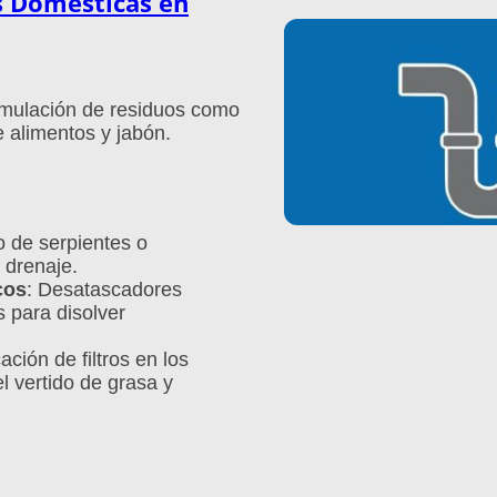
s Domésticas en
umulación de residuos como
e alimentos y jabón.
o de serpientes o
 drenaje.
cos
: Desatascadores
s para disolver
ación de filtros en los
l vertido de grasa y