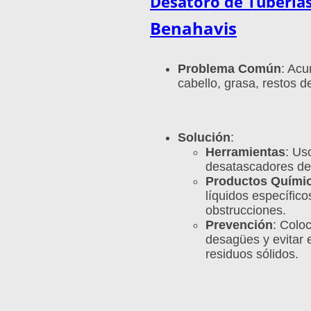
Desatoro de Tubería
Benahavis
Problema Común
: Ac
cabello, grasa, restos d
Solución
:
Herramientas
: Us
desatascadores de
Productos Quími
líquidos específico
obstrucciones.
Prevención
: Coloc
desagües y evitar e
residuos sólidos.