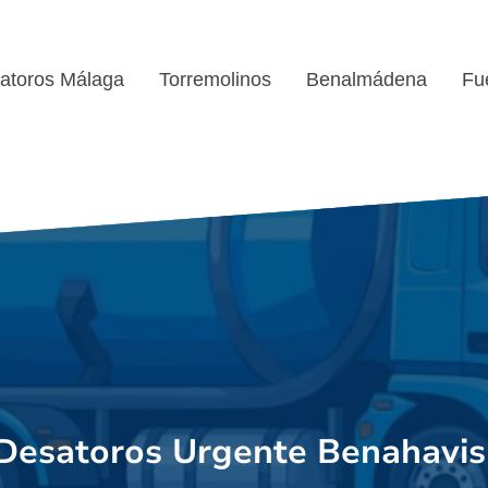
atoros Málaga
Torremolinos
Benalmádena
Fu
Desatoros Urgente Benahavi