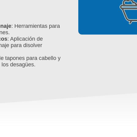
enaje
: Herramientas para
nes.
cos
: Aplicación de
naje para disolver
de tapones para cabello y
e los desagües.