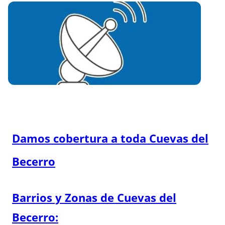
Damos cobertura a toda Cuevas del
Becerro
Barrios y Zonas de Cuevas del
Becerro: