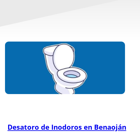
Desatoro de Inodoros en
Benaoján