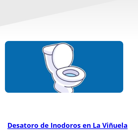
Desatoro de Inodoros en
La Viñuela