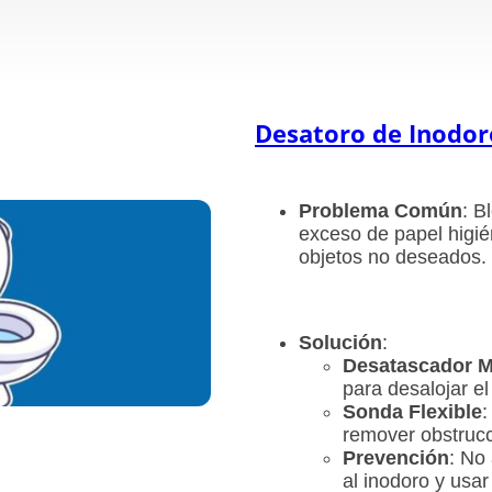
Desatoro de Inodo
Problema Común
: B
exceso de papel higié
objetos no deseados.
Solución
:
Desatascador 
para desalojar el
Sonda Flexible
:
remover obstruc
Prevención
: No
al inodoro y usar