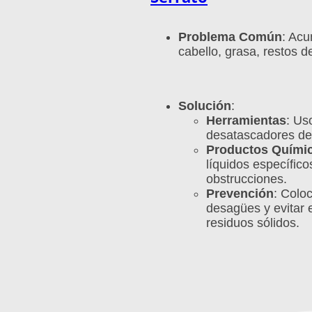
Problema Común
: Ac
cabello, grasa, restos d
Solución
:
Herramientas
: Us
desatascadores de
Productos Quími
líquidos específico
obstrucciones.
Prevención
: Coloc
desagües y evitar e
residuos sólidos.