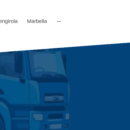
engirola
Marbella